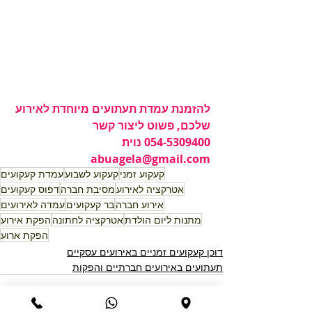
להזמנת עמדת תעתועים מיוחדת לאירוע 
שלכם, פשוט ליצור קשר
054-5309400 נוית  
abuagela@gmail.com
קעקוע זמני
קעקוע לשבוע
עמדת קעקועים
אטרקציה לאירוע
מסיבת חברה
דפוס קעקועים
אירוע חברה
בר קעקועים
עמדה לאירועים
מתנות ליום הולדת
אטרקציה לחתונה
הפקת אירוע
הפקת ארוע
דוכן קעקועים זמניים באירועים עסקיים
תעתועים באירועים חברתיים והפקות