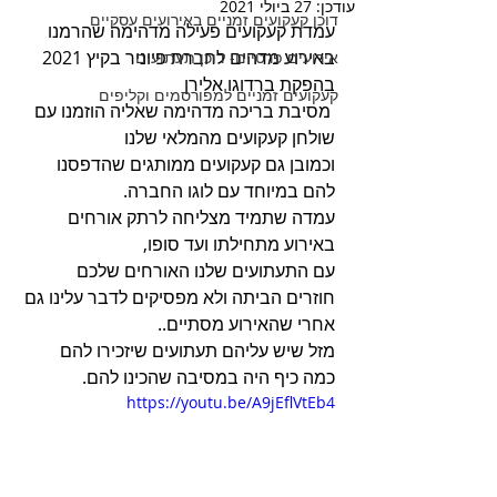
עודכן:
27 ביולי 2021
דוכן קעקועים זמניים באירועים עסקיים
עמדת קעקועים פעילה מדהימה שהרמנו 
באירוע מדהים לחברת פיוניר בקיץ 2021 
אירועים פרטיים- דוכן תעתועים
בהפקת ברדוגו אלירן
קעקועים זמניים למפורסמים וקליפים
 מסיבת בריכה מדהימה שאליה הוזמנו עם 
שולחן קעקועים מהמלאי שלנו
וכמובן גם קעקועים ממותגים שהדפסנו 
להם במיוחד עם לוגו החברה.
עמדה שתמיד מצליחה לרתק אורחים 
באירוע מתחילתו ועד סופו,
עם התעתועים שלנו האורחים שלכם 
חוזרים הביתה ולא מפסיקים לדבר עלינו גם 
אחרי שהאירוע מסתיים..
מזל שיש עליהם תעתועים שיזכירו להם 
כמה כיף היה במסיבה שהכינו להם.
https://youtu.be/A9jEflVtEb4