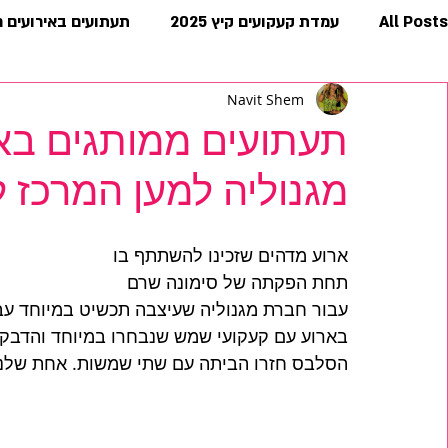
All Posts
עמדת קעקועים קיץ 2025
תעתועים באירועים 
Navit Shem
אירועים פרטיים- דוכן תעתועים
קעקועים זמניים למפורסמי
תעתועים ממותגים בא
מגנוליה למען המרכז ל
ארוע מדהים שזכינו להשתתף בו
תחת הפקתה של סימונה שרם
עבור חברת מגנוליה שעיצבה תכשיט במיוחד עבו
בארוע עם קעקועי שמש שנבחרו במיוחד והדבקנו 
הסלבס חזרו הביתה עם שתי שמשות. אחת שלנו 