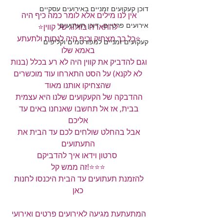
דוכן קעקועים זמניים באירועים עסקיים
אין לנו מילים אלא לומר כמה כיף היה 
אירועים פרטיים- דוכן תעתועים
להתארח בוולוג של קווין⭐️
⭐️כל כך מצחיק וכיף היה לנסות ולתעתע 
קעקועים זמניים למפורסמים וקליפים
באמא שלו
וגם להדביק את קווין היה לא רע בכלל (בנות 
לא לקנא) על הסט התארחו עוד מוכשרים
שהצחיקו אותנו מאוד
ההדבקה של הקעקועים שלנו היא עצמית 
בבית, אז אל תחשבו שאנחנו באים עד 
אליכם
אבל בהחלט שולחים לכם עד הבית את 
התעתועים
 סרטון וידאו איך להדביקם
⭐️⭐️⭐️!זה ממש קל
להזמנת תעתועים עד הבית היכנסו לחנות 
כאן
המתעתעת מגיעה לאירועים פרטים ואירועי 