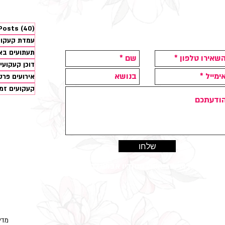
 Posts
(40)
עמדת קעקועים 
תעתועים בא
דוכן קעקועי
אירועים פרט
קעקועים זמנ
שלחו
בנייה ועיצוב אתר: סטודיו אבועגלה
החנ
ניתן
פרטים ותיאו
| מד