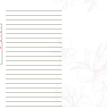
חנות
כל הקעקועים מהאתר
עיצוב אישי
מה חדש? עדכונים
המלצות
קעקועים למען ישראל
קעקועים בינוניים
קעקועי שרוול
קעקועים לפורים
קעקועים קטנים
קעקועים מיקס אוסף
קעקועים זוהרים
פרחים ופרפרים
דף בית תעתועים
מחירון
Search Results
דפוס קעקועים ממותגים
דוכן לאירוע
אודות
איור וגרפיקה
Dropdown