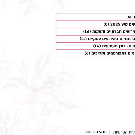
All
40 פוסטים
קיץ 2025
(0)
0 פוסטים
ירועים חברתיים והפקות
(16)
16 פוסטים
ם זמניים באירועים עסקיים
(11)
11 פוסטים
יים- דוכן תעתועים
(14)
14 פוסטים
יים למפורסמים וקליפים
(6)
6 פוסטים
ות ממוקמת בר"ג מלכי צדק
 איסוף ישיר מכאן או משלוח
ם מול נוית 054-5309400
תנאי השימוש
יניות הפרטיות