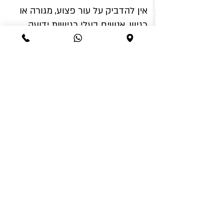
אין להדביק על עור פצוע, מגורה או
רגיש. אנשים בעלי רגישות ידועה
לדבקים, למוצרי קוסמטיקה או
לצבעים צריכים לבצע בדיקת רגישות
באזור קטן לפני השימוש.
יש להשתמש בקעקועים בהתאם
להוראות המצורפות למוצר.