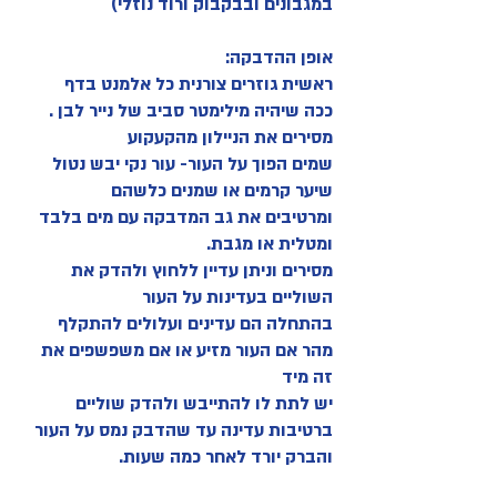
במגבונים ובבקבוק ורוד נוזלי)
אופן ההדבקה:
ראשית גוזרים צורנית כל אלמנט בדף
ככה שיהיה מילימטר סביב של נייר לבן .
מסירים את הניילון מהקעקוע
שמים הפוך על העור- עור נקי יבש נטול
שיער קרמים או שמנים כלשהם
ומרטיבים את גב המדבקה עם מים בלבד
ומטלית או מגבת.
מסירים וניתן עדיין ללחוץ ולהדק את
השוליים בעדינות על העור
בהתחלה הם עדינים ועלולים להתקלף
מהר אם העור מזיע או אם משפשפים את
זה מיד
יש לתת לו להתייבש ולהדק שוליים
ברטיבות עדינה עד שהדבק נמס על העור
והברק יורד לאחר כמה שעות.