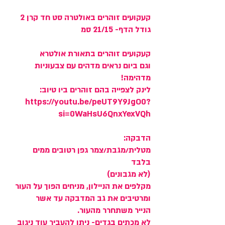
קעקועים זוהרים באולטרה סט חד קרן 2
גודל הדף- 21/15 סמ
קעקועים זוהרים בתאורת אולטרא
וגם ביום נראים מדהים עם צבעוניות
מדהימה!
לינק לצפייה בהם זוהרים ביו טיוב:
https://youtu.be/peUT9Y9JgO0?
si=0WaHsU6QnxYexVQh
הדבקה:
מטלית/מגבת/צמר גפן רטובים ממים
בלבד
(לא מגבונים)
מקלפים את הניילון, מניחים הפוך על העור
ומרטיבים את גב המדבקה עד אשר
הנייר משתחרר מהעור.
לא מכתים בגדים- ניתן להעביר עוד ניגוב