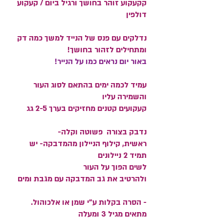
קקעקוע זוהר בחושך ורגיל ביום / קעקוע
דולפין
נדלקים עם פנס של הנייד למשך כמה דק
ומתחילים לזהור בחושך!
באור יום נראים כמו על הנייר!
עמיד לכמה ימים בהתאם לסוג העור
והשמירה עליו
קעקועים קטנים מחזיקים בערך 2-5 גג
נדבק בצורה פשוטה וקלה-
ראשית, קילוף הניילון מהמדבקה- יש
תמיד 2 ניילונים
לשים הפוך על העור
ולהרטיב את גב המדבקה עם מגבת ומים
- הסרה בקלות ע"י שמן או אלכוהול.
מתאים מגיל 3 ומעלה