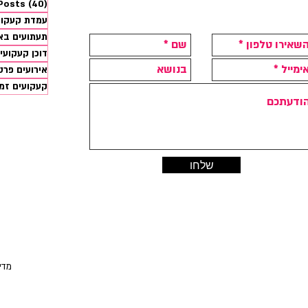
 Posts
(40)
עמדת קעקועים 
תעתועים בא
דוכן קעקועי
אירועים פרט
קעקועים זמנ
שלחו
בנייה ועיצוב אתר: סטודיו אבועגלה
החנ
ניתן
פרטים ותיאו
| מד