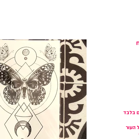
ח
ם בלבד
ל העור