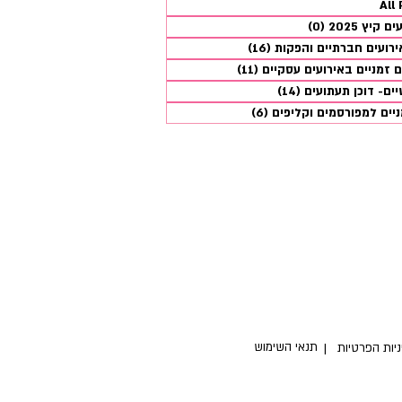
All
40 פוסטים
קיץ 2025
(0)
0 פוסטים
ירועים חברתיים והפקות
(16)
16 פוסטים
ם זמניים באירועים עסקיים
(11)
11 פוסטים
יים- דוכן תעתועים
(14)
14 פוסטים
יים למפורסמים וקליפים
(6)
6 פוסטים
ות ממוקמת בר"ג מלכי צדק
 איסוף ישיר מכאן או משלוח
ם מול נוית 054-5309400
תנאי השימוש
יניות הפרטיות