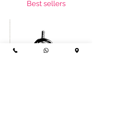
Best sellers
קעקוע זמני לוחם סיני יפני עמיד עד
שרוול
חודש
מחיר