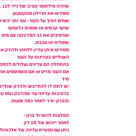
שיהיה מילימטר סביב של נייר לבן .
מסירים את הניילון מהקעקוע
שמים הפוך על העור- עור נקי יבש נ
שיער קרמים או שמנים כלשהם
ומרטיבים את גב המדבקה עם מים 
ומטלית או מגבת.
מסירים וניתן עדיין ללחוץ ולהדק א
השוליים בעדינות על העור
בהתחלה הם עדינים ועלולים להתק
אם העור מזיע או אם משפשפים את
מיד
יש לתת לו להתייבש ולהדק שוליים
ברטיבות עדינה עד שהדבק נמס על
והברק יורד לאחר כמה שעות.
המלצות לניטרול ברק-
לאחר ייבוש של 10 דק
ניתן עם ספוגית עדינה של אלכוהול 