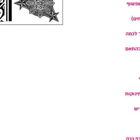
שפשוף
ים)
 לכמה
גן בהתאם
ינוקות
יש
ף ככה