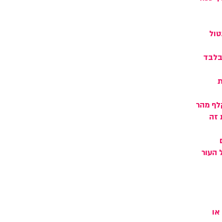
טול
בלבד
ת
לף מהר
 זה
 העור
או