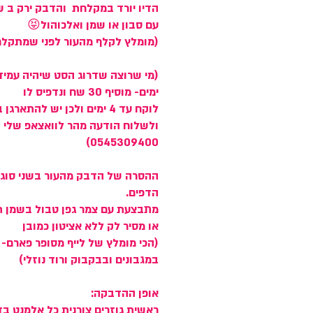
הדיו יורד במקלחת והדבק ירק ב 
עם סבון או שמן ואלכוהול😝
(מומלץ לקלף מהעור לפני שמתקלח
(מי שרוצה שדרוג הסט שיהיה עמיד
ימים- מוסיף 30 שח ונדפיס לו
לוקח עד 4 ימים ולכן יש להתאר
ולשלוח הודעה מהר לוואצאפ שלי
0545309400)
ההסרה של הדבק מהעור בשני סוגי
הדפים.
מתבצעת עם צמר גפן טבול בשמן ת
או מסיר לק ללא אציטון כמובן
(הכי מומלץ של לייף מסופר פארם- 
במגבונים ובבקבוק ורוד נוזלי)
אופן ההדבקה:
ראשית גוזרים צורנית כל אלמנט בד