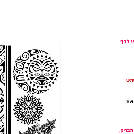
ש לכף
שמש
ושת
מבריק,