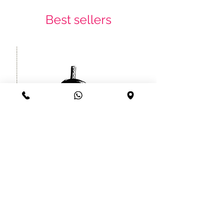
Best sellers
קעקוע זמני לוחם סיני יפני עמיד עד
שרוול
חודש
מחיר