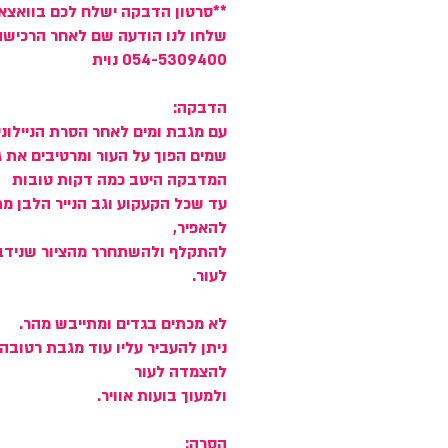
**סרטון הדבקה ישלח לכם בוואצא
שלחו לנו הודעה שם לאחר הרכישה
054-5309400 נוית
הדבקה:
עם מגבת ומים לאחר הסרת הניילוני
שמים הפוך על העור ומרטיבים את ג
המדבקה היטב כמה דקות טובות
עד שכל הקעקוע וגב הנייר הלבן מת
להאפיר,
להתקלף ולהשתחרר מהציור שנידב
לעור.
לא מכתים בגדים ומתייבש מהר.
ניתן להעביר עליו עוד מגבת רטובה
להצמדה לעור
ולמעוך בועות אוויר.
הסרה: