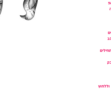
פ
ם
ב
חילים
ק
 וללחוץ