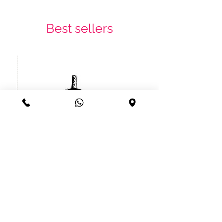
Best sellers
קעקוע זמני לוחם סיני יפני עמיד עד
שרוול
חודש