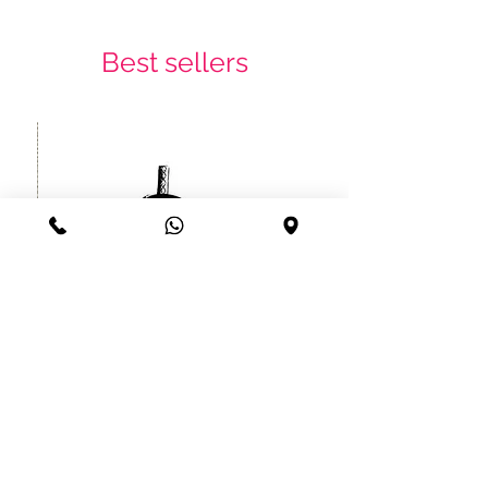
Best sellers
קעקוע זמני לוחם סיני יפני עמיד עד
שרוול
חודש