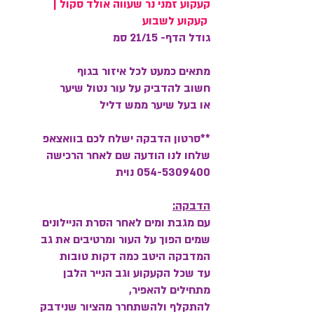
קעקוע זמני נר שעווה אולד סקול |
קעקוע לשבוע
גודל הדף- 21/15 סמ
מתאים כמעט לכל איזור בגוף
חשוב להדביק על עור נטול שיער
או בעל שיער ממש דליל
**סרטון הדבקה ישלח לכם בוואצאפ
שלחו לנו הודעה שם לאחר הרכישה
054-5309400 נוית
הדבקה:
עם מגבת ומים לאחר הסרת הניילונים
שמים הפוך על העור ומרטיבים את גב
המדבקה היטב כמה דקות טובות
עד שכל הקעקוע וגב הנייר הלבן
מתחילים להאפיר,
להתקלף ולהשתחרר מהציור שנידבק