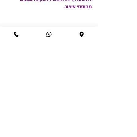
מבוססי איפור.
Best sellers
קעקוע זמני לוחם סיני יפני עמיד עד
שרוול