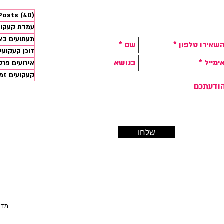
 Posts
(40)
עמדת קעקועים 
תעתועים בא
דוכן קעקועי
אירועים פרט
קעקועים זמנ
שלחו
בנייה ועיצוב אתר: סטודיו אבועגלה
החנ
ניתן
פרטים ותיאו
| מד