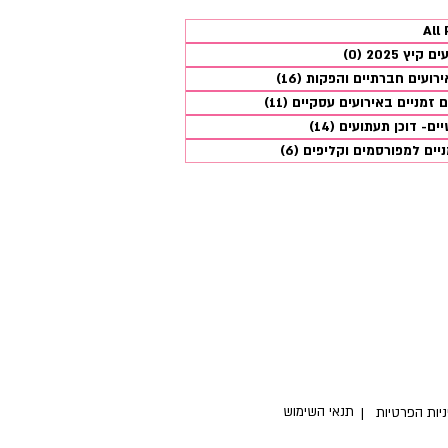
All
40 פוסטים
קיץ 2025
(0)
0 פוסטים
ירועים חברתיים והפקות
(16)
16 פוסטים
ם זמניים באירועים עסקיים
(11)
11 פוסטים
יים- דוכן תעתועים
(14)
14 פוסטים
יים למפורסמים וקליפים
(6)
6 פוסטים
ות ממוקמת בר"ג מלכי צדק
 איסוף ישיר מכאן או משלוח
ם מול נוית 054-5309400
תנאי השימוש
יניות הפרטיות