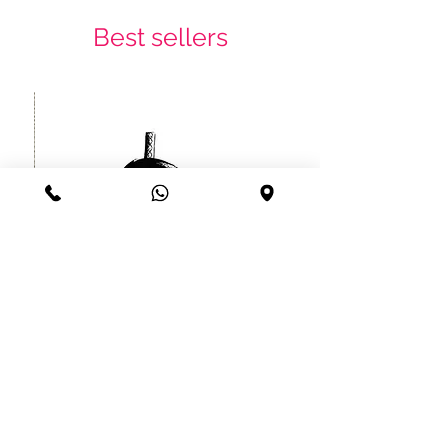
Best sellers
קעקוע זמני לוחם סיני יפני עמיד עד
שרוול
חודש
מחיר