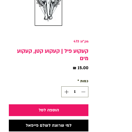
מק"ט: 473
קעקוע פיל | קעקוע קטן, קעקוע
מים
מחיר
כמות
*
הוספה לסל
למי שרוצה לשלם פייפאל