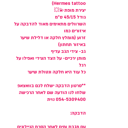
Hermes tattoo)
יצירת מופת💫💥
גודל 45/15 ס"מ
השרוולים מתאימים מאוד להדבקה על
איזורים כמו
זרוע (מומלץ חלקה או דלילת שיער
באיזור תחתון)
גב- צידי הגב עדיף
מותן ירכיים- על הצד הצידי ואפילו על
רגל
כל עוד היא חלקה ונטולת שיער
**סרטון הדבקה ישלח לכם בוואצאפ
שלחו לנו הודעה שם לאחר הרכישה
054-5309400 נוית
הדבקה:
עם מגבת ומים לאחר הסרת הניילונים