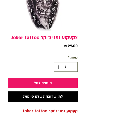
2קעקוע זמני ג'וקר Joker tattoo
מחיר
כמות
*
הוספה לסל
למי שרוצה לשלם פייפאל
קעקוע זמני ג'וקר Joker tattoo