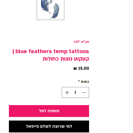
מק"ט: 467
blue feathers temp tattoos |
קעקוע נוצות כחולות
מחיר
כמות
*
הוספה לסל
למי שרוצה לשלם פייפאל