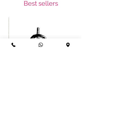
Best sellers
קעקוע זמני לוחם סיני יפני עמיד עד
שרוול
חודש
מחיר