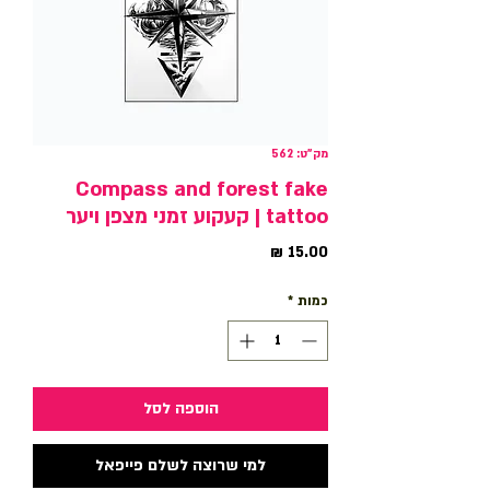
מק"ט: 562
Compass and forest fake
tattoo | קעקוע זמני מצפן ויער
מחיר
כמות
*
הוספה לסל
למי שרוצה לשלם פייפאל