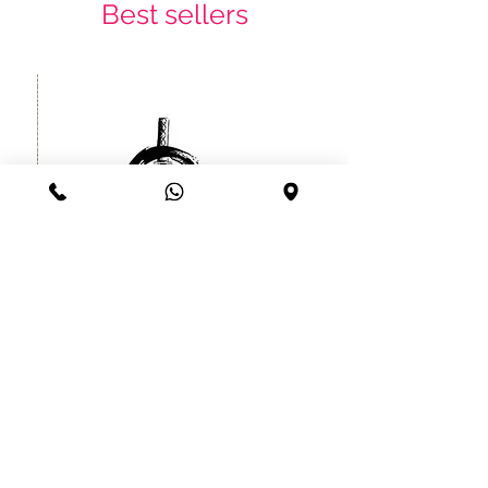
Best sellers
קעקוע זמני לוחם סיני יפני עמיד עד
שרוול
חודש
מחיר