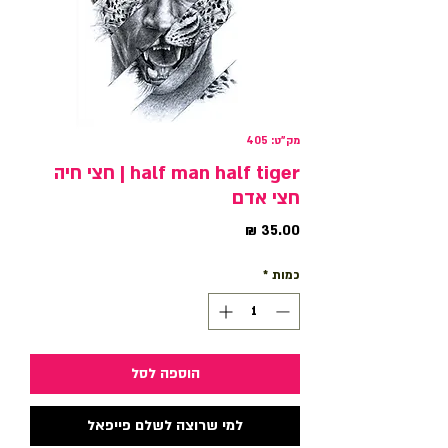
מק"ט: 405
half man half tiger | חצי חיה
חצי אדם
מחיר
כמות
*
הוספה לסל
למי שרוצה לשלם פייפאל