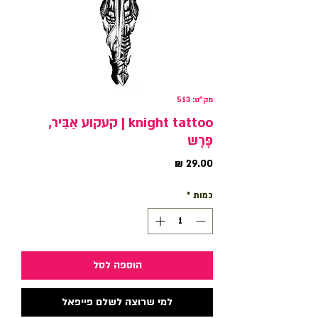
מק"ט: 513
knight tattoo | קעקוע אַבִּיר,
פָּרָש
מחיר
כמות
*
הוספה לסל
למי שרוצה לשלם פייפאל