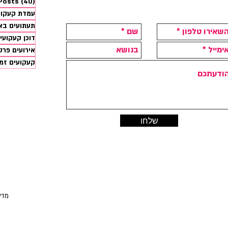
 Posts
(40)
עמדת קעקועים 
תעתועים בא
דוכן קעקועי
אירועים פרט
קעקועים זמנ
שלחו
בנייה ועיצוב אתר: סטודיו אבועגלה
החנ
ניתן
פרטים ותיאו
| מד