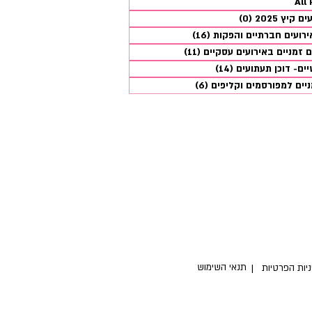
All
40 פוסטים
קיץ 2025
(0)
0 פוסטים
ירועים חברתיים והפקות
(16)
16 פוסטים
ם זמניים באירועים עסקיים
(11)
11 פוסטים
יים- דוכן תעתועים
(14)
14 פוסטים
יים למפורסמים וקליפים
(6)
6 פוסטים
ות ממוקמת בר"ג מלכי צדק
 איסוף ישיר מכאן או משלוח
ם מול נוית 054-5309400
תנאי השימוש
יניות הפרטיות