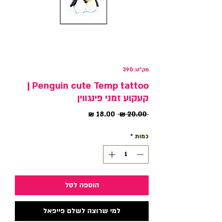
מק"ט: 390
Penguin cute Temp tattoo |
קעקוע זמני פינגווין
מחיר
מחיר
 ‏20.00 ‏₪ 
רגיל
מבצע
כמות
*
הוספה לסל
למי שרוצה לשלם פייפאל