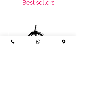
Best sellers
קעקוע זמני לוחם סיני יפני עמיד עד
שרוול
חודש
מחיר