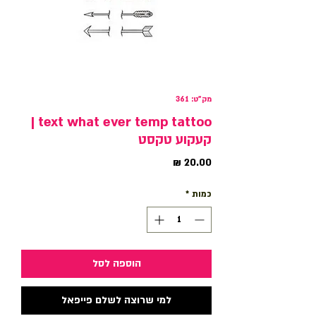
מק"ט: 361
text what ever temp tattoo |
קעקוע טקסט
מחיר
כמות
*
הוספה לסל
למי שרוצה לשלם פייפאל