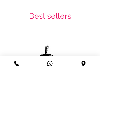
Best sellers
קעקוע זמני לוחם סיני יפני עמיד עד
שרוול
חודש
מחיר